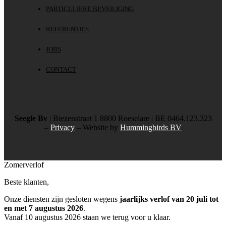
PARTICULIERE BEVEILIGING
REFERENTIES
JOBS
CONTACT
Seegle Bv
| Biezenstraat 1 8800 Roeselare | BE 0464.123.323
–
Privacy
– Website by
Hummingbirds BV
Zomerverlof
Beste klanten,
Onze diensten zijn gesloten wegens
jaarlijks verlof van 20 juli tot
en met 7 augustus 2026
.
Vanaf 10 augustus 2026 staan we terug voor u klaar.